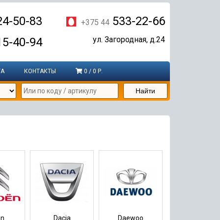
4-50-83
533-22-66
+375 44
ул. Загородная, д.24
5-40-94
ТА
КОНТАКТЫ
0 / 0 Р.
Найти
en
Dacia
Daewoo