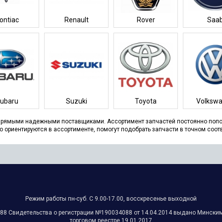
ontiac
Renault
Rover
Saa
ubaru
Suzuki
Toyota
Volksw
 прямыми надежными поставщиками. Ассортимент запчастей постоянно поп
о ориентируются в ассортименте, помогут подобрать запчасти в точном соо
Режим работы пн-суб. С 9.00-17.00, восскресенье выходной
Свидетельства о регистрации №‎‎190034088 от 14.04.2014 выдано Минским
торговом реестре 19.01.2017