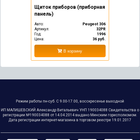
Щиток приборов (приборная
панель)
Авто:
Peugeot 306
Артикул:
32PR
Год:
1996
Цена:
36 руб.
В корзину
Режим работы пн-суб. С 9.00-17.00, восскресенье выходной
ИП МАЛИШЕВСКИЙ Александр Витальевич УНП ‎190034088 Свидетельства о
регистрации №‎‎190034088 от 14.04.2014 выдано Минским горисполкомом.
Дата регистрации интернет-магазина в торговом реестре 19.01.2017